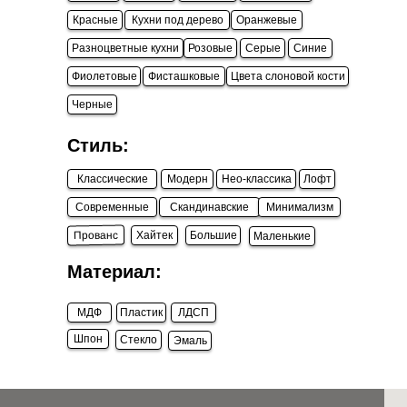
Красные
Кухни под дерево
Оранжевые
Разноцветные кухни
Розовые
Серые
Синие
Фиолетовые
Фисташковые
Цвета слоновой кости
Черные
Стиль:
Классические
Модерн
Нео-классика
Лофт
Современные
Скандинавские
Минимализм
Прованс
Хайтек
Большие
Маленькие
Материал:
МДФ
Пластик
ЛДСП
Шпон
Стекло
Эмаль