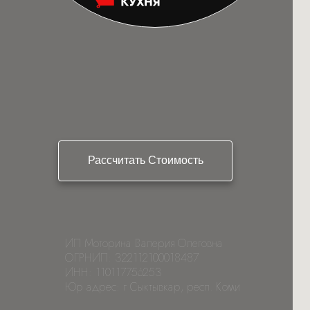
Рассчитать Стоимость
ИП Моторина Валерия Олеговна
ОГРНИП: 322112100018487
ИНН: 110117756253
Юр адрес: г Сыктывкар, респ. Коми