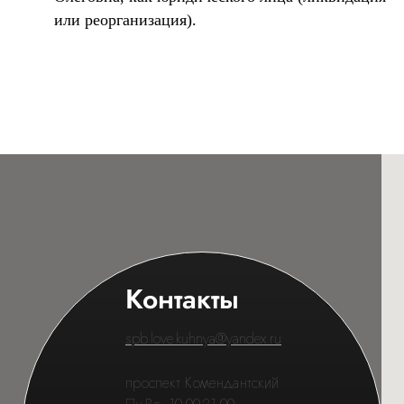
или реорганизация).
Контакты
spb.love.kuhnya@yandex.ru
проспект Комендантский