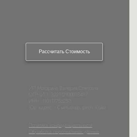
Рассчитать Стоимость
ИП Моторина Валерия Олеговна
ОГРНИП: 322112100018487
ИНН: 110117756253
Юр адрес: г Сыктывкар, респ. Коми
Политика конфиденциальности
Обработка персональных данных