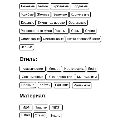
Бежевые
Белые
Бирюзовые
Бордовые
Голубые
Желтые
Зеленые
Коричневые
Красные
Кухни под дерево
Оранжевые
Разноцветные кухни
Розовые
Серые
Синие
Фиолетовые
Фисташковые
Цвета слоновой кости
Черные
Стиль:
Классические
Модерн
Нео-классика
Лофт
Современные
Скандинавские
Минимализм
Прованс
Хайтек
Большие
Маленькие
Материал:
МДФ
Пластик
ЛДСП
Шпон
Стекло
Эмаль