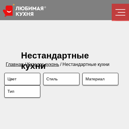
Нестандартные
кухни
Главная
/
Каталог кухонь
/
Нестандартные кухни
Цвет
Стиль
Материал
Тип