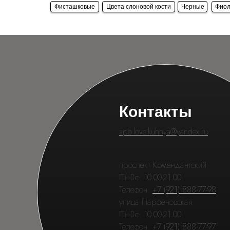
Фисташковые
Цвета слоновой кости
Черные
Фиол
Контакты
spb.love.kuhnya@yandex.ru
проспект Комендантский
Пн-Вс: 10.00-21.00
Телефон:
+7 (921) 888-77-98
улица Парфёновская
Пн-Вс: 10.00-21.00
Телефон:
+7 (921) 888-77-97