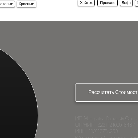
Хайтек
Прованс
Лофт
етовые
Красные
Рассчитать Стоимост
ИП Моторина Валерия Олего
ОГРНИП: 322112100018487
ИНН: 110117756253
Юр адрес: г Сыктывкар, рес