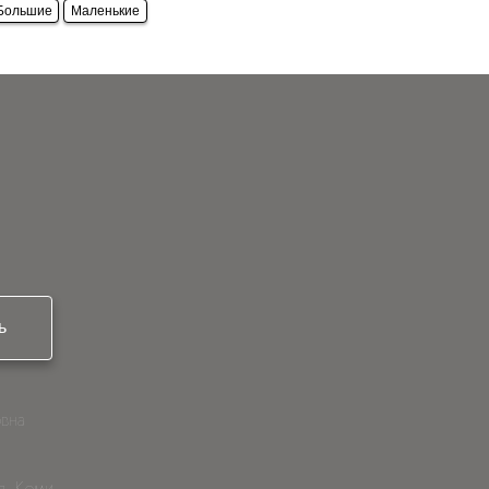
Большие
Маленькие
ь
вна
п. Коми