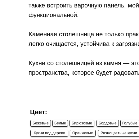
также встроить варочную панель, мо
функциональной.
Каменная столешница не только практ
легко очищается, устойчива к загряз
Кухни со столешницей из камня — эт
пространства, которое будет радоват
Цвет:
Бежевые
Белые
Бирюзовые
Бордовые
Голубые
Кухни под дерево
Оранжевые
Разноцветные кухни