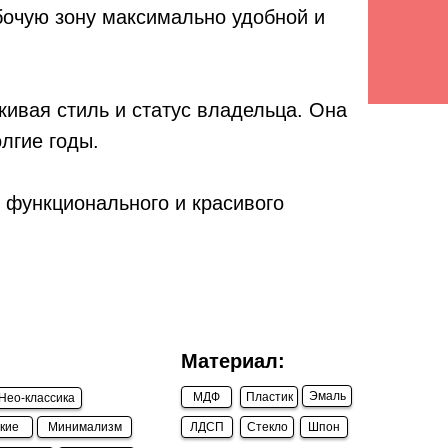
бочую зону максимально удобной и
кивая стиль и статус владельца. Она
лгие годы.
 функционального и красивого
Материал:
Эмаль
МДФ
Пластик
Нео-классика
кие
Минимализм
ЛДСП
Стекло
Шпон