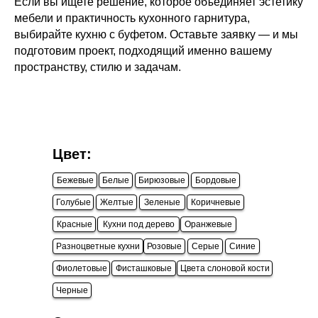
Если вы ищете решение, которое объединяет эстетику
мебели и практичность кухонного гарнитура,
выбирайте кухню с буфетом. Оставьте заявку — и мы
подготовим проект, подходящий именно вашему
пространству, стилю и задачам.
Цвет:
Бежевые
Белые
Бирюзовые
Бордовые
Голубые
Желтые
Зеленые
Коричневые
Красные
Кухни под дерево
Оранжевые
Разноцветные кухни
Розовые
Серые
Синие
Фиолетовые
Фисташковые
Цвета слоновой кости
Черные