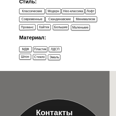
Стиль:
Классические
Модерн
Нео-классика
Лофт
Современные
Скандинавские
Минимализм
Прованс
Хайтек
Большие
Маленькие
Материал:
МДФ
Пластик
ЛДСП
Шпон
Стекло
Эмаль
Контакты