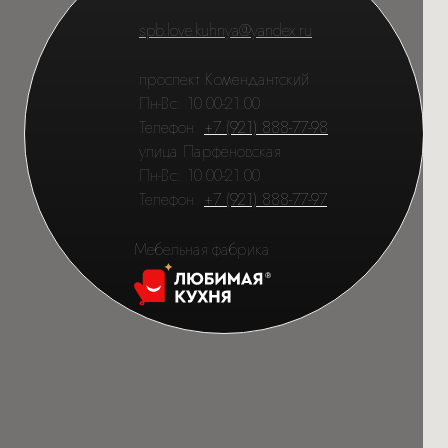
spb.love.kuhnya@yandex.ru
проспект Комендантский
Пн-Вс: 10.00-21.00
Телефон:
+7 (921) 888-77-98
улица Парфёновская
Пн-Вс: 10.00-21.00
Телефон:
+7 (921) 888-77-97
Мебельная фабрика