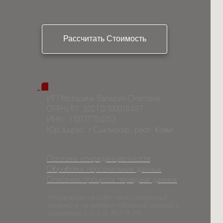
Рассчитать Стоимость
ИП Моторина Валерия Олеговна
ОГРНИП: 322112100018487
ИНН: 110117756253
Юр адрес: г Сыктывкар, респ. Коми
Политика конфиденциальности
Обработка персональных данных
Описание процесса передачи данных
Информация на сайте носит справочный
характер и не является публичной офертой в
соответствии с п. 2 ст. 437 ГК РФ.