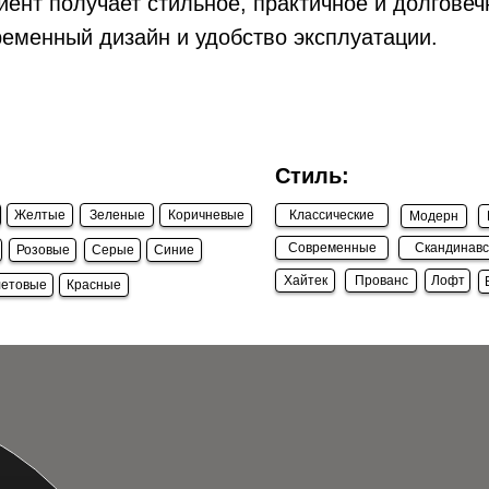
лиент получает стильное, практичное и долговеч
ременный дизайн и удобство эксплуатации.
Стиль:
Желтые
Зеленые
Коричневые
Классические
Модерн
Современные
Скандинавс
Розовые
Серые
Синие
Хайтек
Прованс
Лофт
етовые
Красные