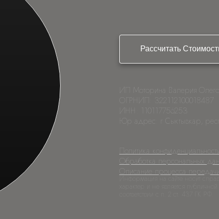
Рассчитать Стоимост
ИП Моторина Валерия Олего
ОГРНИП: 322112100018487
ИНН: 110117756253
Юр адрес: г Сыктывкар, рес
Политика конфиденциальност
Обработка персональных да
Описание процесса передач
Информация на сайте носит спра
характер и не является публичной
соответствии с п. 2 ст. 437 ГК РФ.