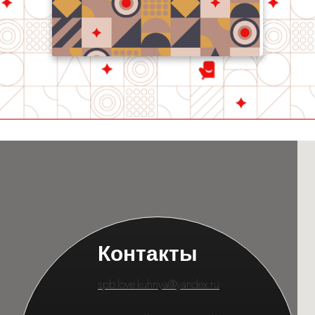
Любимая кухня на карте Санкт‑Петербурга — Яндекс Карты
Контакты
spb.love.kuhnya@yandex.ru