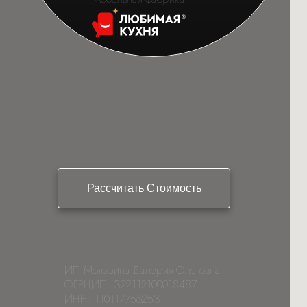
Рассчитать Стоимость
ИП Моторина Валерия Олеговна
ОГРНИП: 322112100018487
ИНН: 110117756253