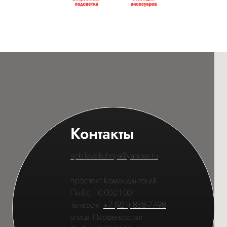
Контакты
spb.love.kuhnya@yandex.ru
проспект Комендантский
Пн-Вс: 10.00-21.00
Телефон:
+7 (921) 888-77-98
улица Парфёновская