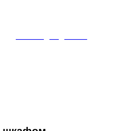
Мебель для детской
о шкафом