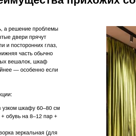
ь, а решение проблемы
ытые двери прячут
ли и посторонних глаз,
 нижняя часть обычно
ытых вешалок, шкаф
ойнее — особенно если
кции:
 узком шкафу 60–80 см
+ обувь на 8–12 пар +
ворка зеркальная (для