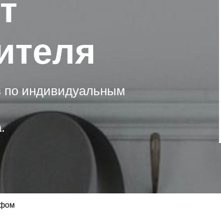
т
ителя
з по индивидуальным
.
афом