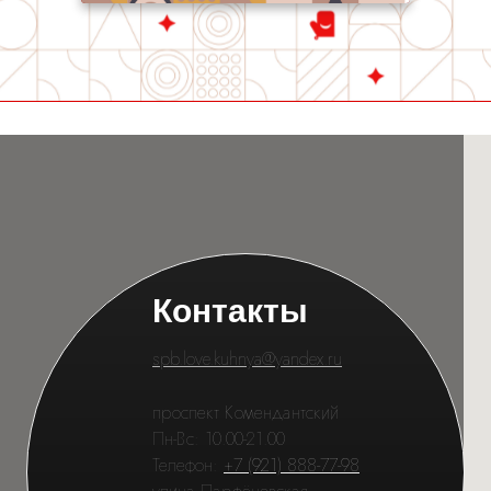
Контакты
spb.love.kuhnya@yandex.ru
проспект Комендантский
Пн-Вс: 10.00-21.00
Телефон:
+7 (921) 888-77-98