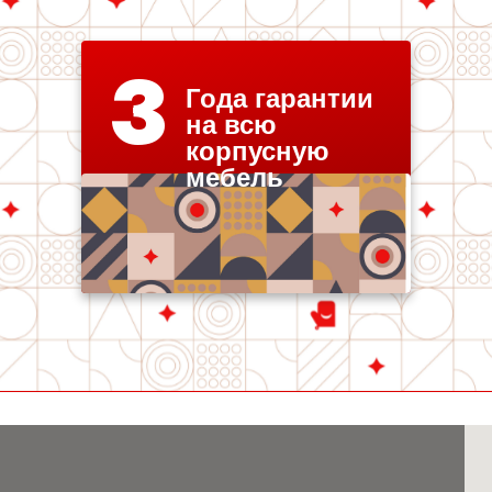
3
Года гарантии
на всю
корпусную
мебель
Любимая кухня на карте Санкт‑Петербурга — Яндекс Карты