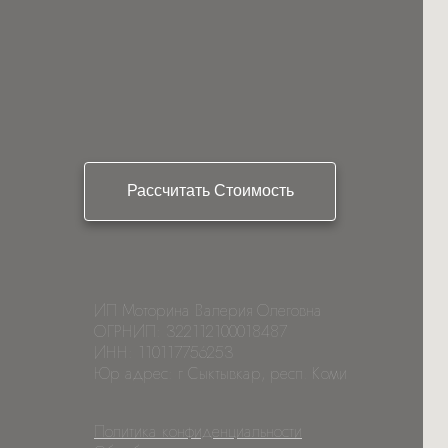
Рассчитать Стоимость
ИП Моторина Валерия Олеговна
ОГРНИП: 322112100018487
ИНН: 110117756253
Юр адрес: г Сыктывкар, респ. Коми
Политика конфиденциальности