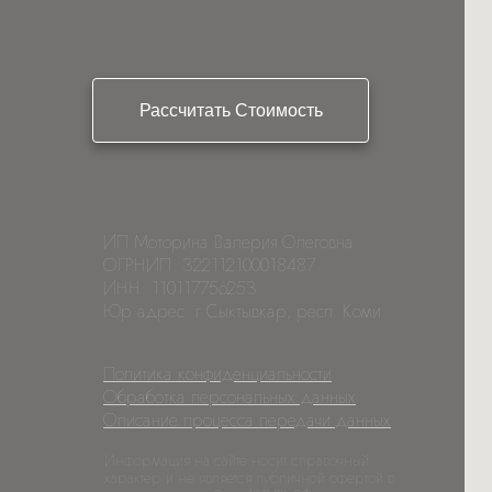
Рассчитать Стоимость
ИП Моторина Валерия Олеговна
ОГРНИП: 322112100018487
ИНН: 110117756253
Юр адрес: г Сыктывкар, респ. Коми
Политика конфиденциальности
Обработка персональных данных
Описание процесса передачи данных
Информация на сайте носит справочный
характер и не является публичной офертой в