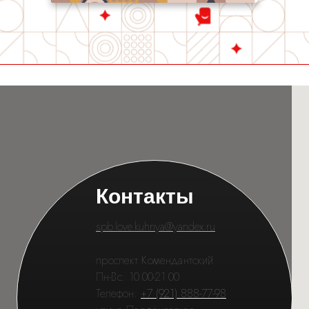
Контакты
spb.love.kuhnya@yandex.ru
проспект Комендантский
Пн-Вс: 10.00-21.00
Телефон:
+7 (921) 888-77-98