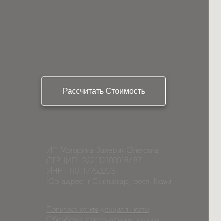
Рассчитать Стоимость
ИП Моторина Валерия Олеговна
ОГРНИП: 322112100018487
ИНН: 110117756253
Юр адрес: г Сыктывкар, респ. Коми
Политика конфиденциальности
Обработка персональных данных