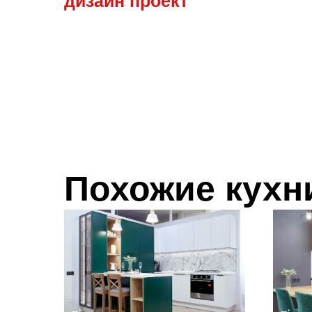
дизайн пр
оект
Похожие кухн