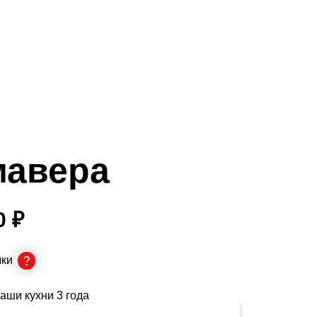
авера
0 ₽
чки
аши кухни 3 года