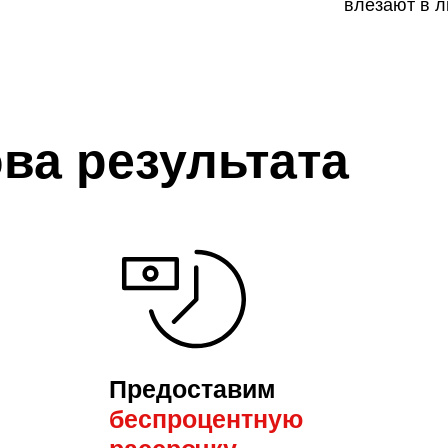
влезают в ли
ва результата
Предоставим
беспроцентную