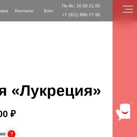
Пн-Вс: 10.00-21.00
нера
Контакты
Блог
+7 (921) 888-77-98
я «Лукреция»
00 ₽
чки