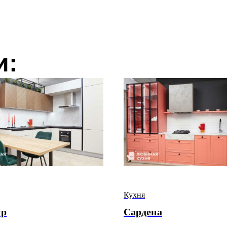
и:
Кухня
ир
Сардена