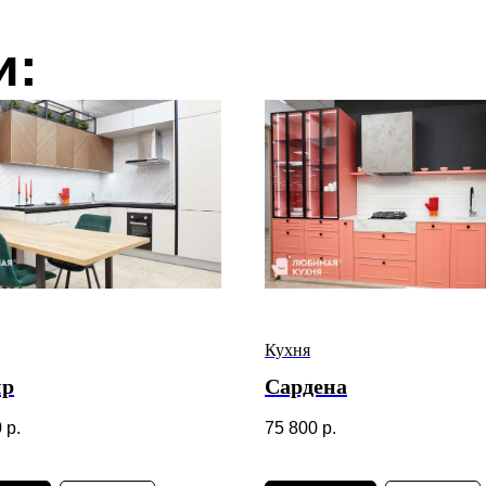
и:
Кухня
ир
Сардена
0
р.
75 800
р.