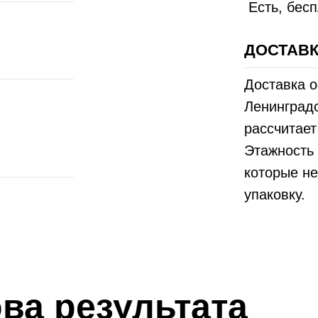
Есть, бес
ДОСТАВК
Доставка о
Ленинградс
рассчитае
Этажность 
которые не
упаковку.
ва результата