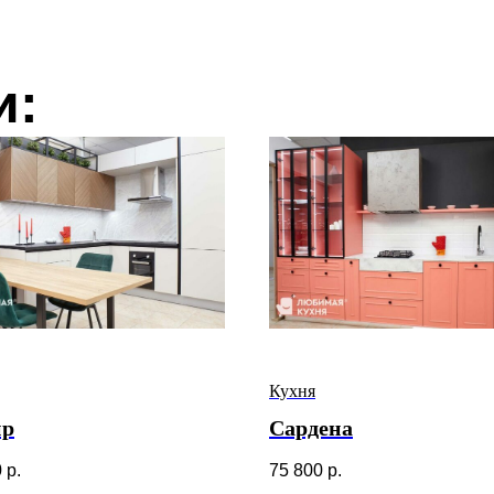
и:
Кухня
ир
Сардена
0
р.
75 800
р.