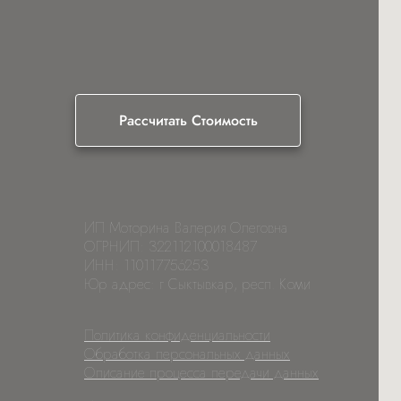
Рассчитать Стоимость
ИП Моторина Валерия Олеговна
ОГРНИП: 322112100018487
ИНН: 110117756253
Юр адрес: г Сыктывкар, респ. Коми
Политика конфиденциальности
Обработка персональных данных
Описание процесса передачи данных