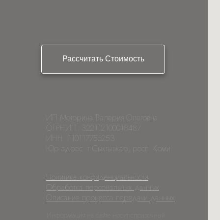
Рассчитать Стоимость
ИП Моторина Валерия Олеговна
ОГРНИП: 322112100018487
ИНН: 110117756253
Юр адрес: г Сыктывкар, респ. Коми
Политика конфиденциальности
Обработка персональных данных
Описание процесса передачи данных
Информация на сайте носит справочный